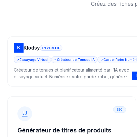
Créez des fiches p
Klodsy
K
EN VEDETTE
Essayage Virtuel
Créateur de Tenues IA
Garde-Robe Numér
Créateur de tenues et planificateur alimenté par l'IA avec
essayage virtuel. Numérisez votre garde-robe, générez
des combinaisons de tenues et visualisez les vêtements
sur vous avant d'acheter.
SEO
Générateur de titres de produits