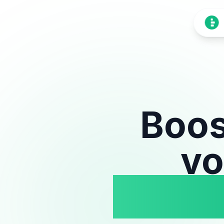
Boost
vo
des ou