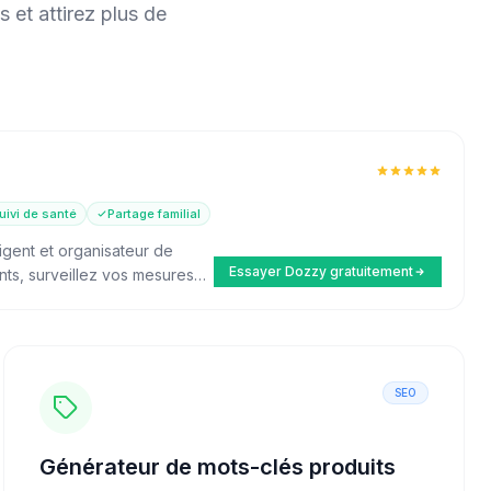
 et attirez plus de
uivi de santé
Partage familial
igent et organisateur de
Essayer Dozzy gratuitement
nts, surveillez vos mesures
e de votre famille dans une
SEO
Générateur de mots-clés produits