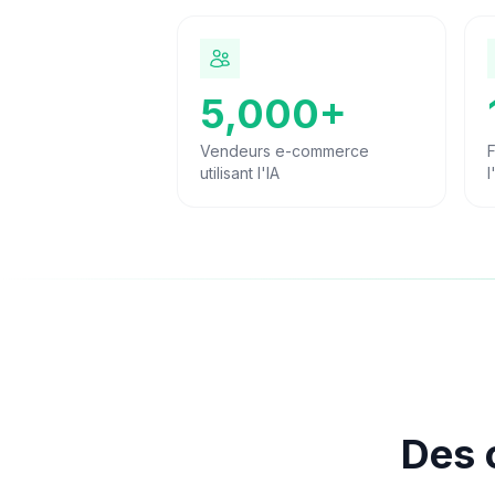
Vendez plus intelligemment avec des outils propulsés par l
5,000
+
Vendeurs e-commerce utilisant l'IA
F
Vendeurs e-commerce
F
utilisant l'IA
l
Des o