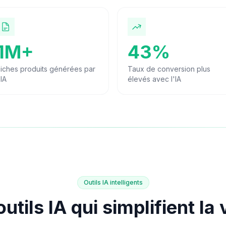
'IA
1M+
43
%
iches produits générées par l'IA
Taux de conversion plus é
iches produits générées par
Taux de conversion plus
'IA
élevés avec l'IA
Outils IA intelligents
utils IA qui simplifient la