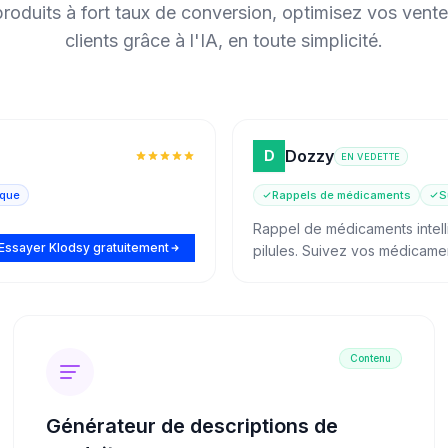
roduits à fort taux de conversion, optimisez vos ventes
clients grâce à l'IA, en toute simplicité.
Dozzy
D
EN VEDETTE
ique
Rappels de médicaments
S
Rappel de médicaments intell
Essayer Klodsy gratuitement
pilules. Suivez vos médicame
de santé et gérez le bien-êtr
seule application.
Contenu
Générateur de descriptions de