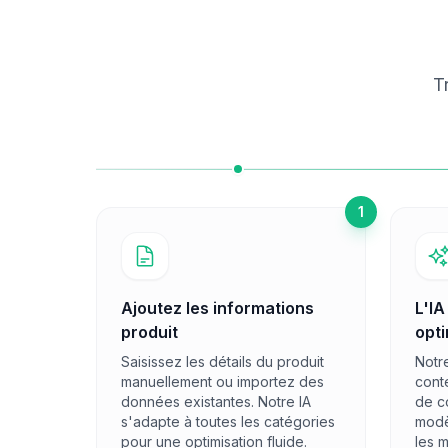
T
1
Ajoutez les informations
L'I
produit
opt
Saisissez les détails du produit
Notr
manuellement ou importez des
cont
données existantes. Notre IA
de co
s'adapte à toutes les catégories
modè
pour une optimisation fluide.
les m