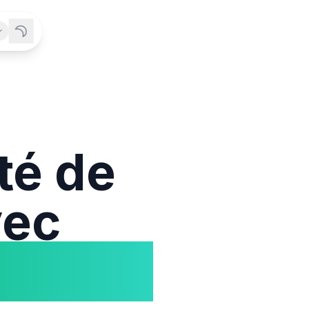
ité de
vec
tion IA