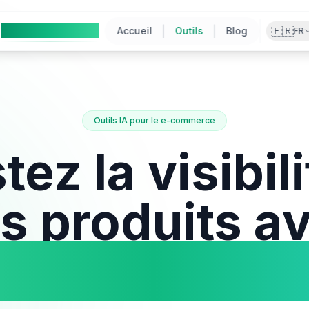
Ai
Product
Tools
|
|
🇫🇷
Accueil
Outils
Blog
FR
Outils IA pour le e-commerce
ez la visibil
s produits a
tils de rédac