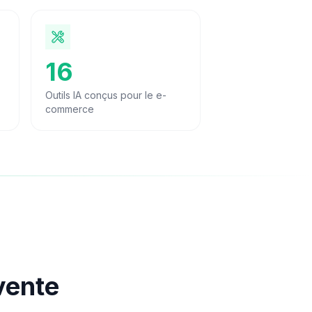
16
levés avec l'IA
Outils IA conçus pour le e-commerce
Outils IA conçus pour le e-
commerce
 vente