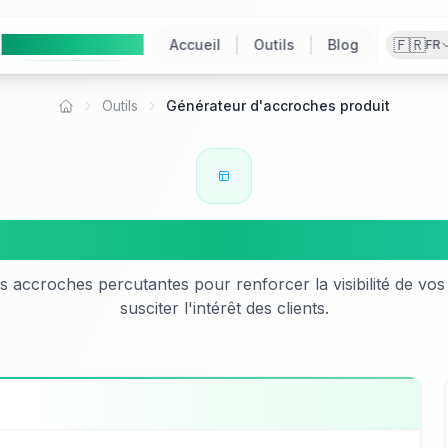
Ai
Product
Tools
|
|
🇫🇷
Accueil
Outils
Blog
FR
Outils
Générateur d'accroches produit
Accueil
nérateur d'accroches prod
s accroches percutantes pour renforcer la visibilité de vos 
susciter l'intérêt des clients.