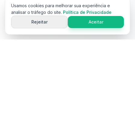
Usamos cookies para melhorar sua experiência e
analisar o tráfego do site.
Política de Privacidade
Rejeitar
Aceitar
Ai
Product
Tools
Ferramentas gratuitas impulsionadas por IA para otimização de
conteúdo de produtos de e-commerce. Gere títulos,
descrições, palavras-chave e mais.
Ferramentas populares
Gerador de Títulos de Produtos
Gerador de Descrições de Produtos