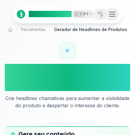
Ai
Product
Tools
🇧🇷
PT
Ferramentas
Gerador de Headlines de Produtos
Início
Gerador de Headlines de
Produtos
Crie headlines chamativas para aumentar a visibilidade
do produto e despertar o interesse do cliente.
Gere seu conteúdo