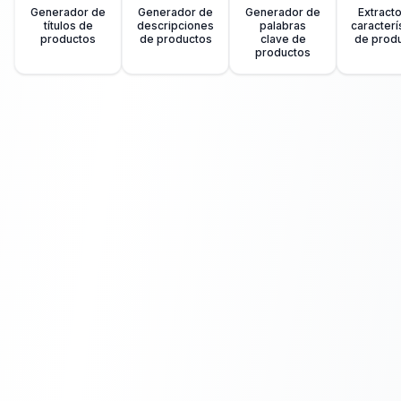
Generador de
Generador de
Generador de
Extract
títulos de
descripciones
palabras
caracterí
productos
de productos
clave de
de prod
productos