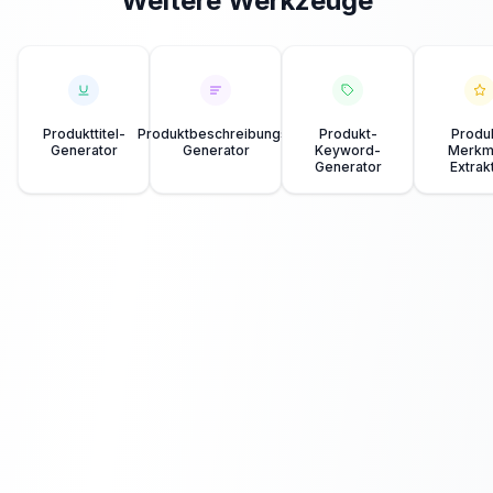
Weitere Werkzeuge
Produkttitel-
Produktbeschreibungs-
Produkt-
Produ
Generator
Generator
Keyword-
Merkm
Generator
Extrak